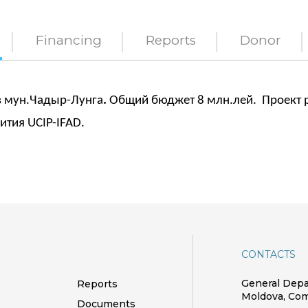
Financing
Reports
Donor
в мун.Чадыр-Лунга
.
Общий бюджет 8 млн.лей.
Проект 
тия UCIP-IFAD.
CONTACTS
General Depar
Reports
Moldova, Comr
Documents