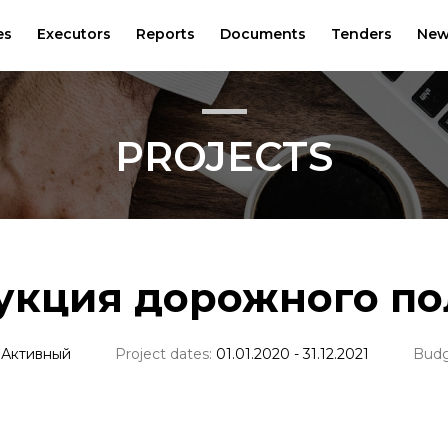
es
Executors
Reports
Documents
Tenders
New
PROJECTS
укция дорожного по
:
Активный
Project dates:
01.01.2020 - 31.12.2021
Budg