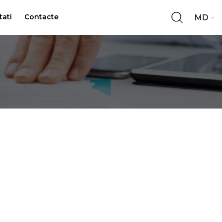
tati
Contacte
MD