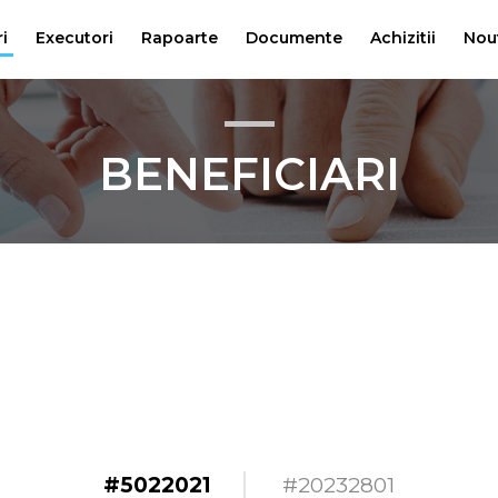
i
Executori
Rapoarte
Documente
Achizitii
Nou
BENEFICIARI
#5022021
#20232801